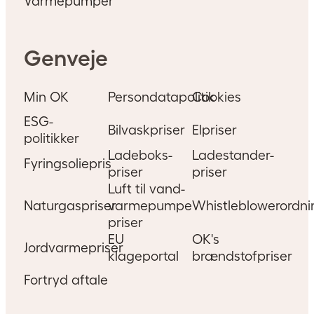
Varmepumper
Genveje
Min OK
Persondatapolitik
Cookies
ESG-
Bilvaskpriser
Elpriser
politikker
Ladeboks-
Ladestander-
Fyringsoliepris
priser
priser
Luft til vand-
Naturgaspriser
varmepumpe
Whistleblowerordni
priser
EU
OK's
Jordvarmepriser
klageportal
brændstofpriser
Fortryd aftale