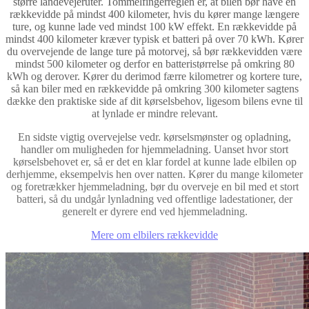
større landevejeruter. Tommelfingerreglen er, at bilen bør have en
rækkevidde på mindst 400 kilometer, hvis du kører mange længere
ture, og kunne lade ved mindst 100 kW effekt. En rækkevidde på
mindst 400 kilometer kræver typisk et batteri på over 70 kWh. Kører
du overvejende de lange ture på motorvej, så bør rækkevidden være
mindst 500 kilometer og derfor en batteristørrelse på omkring 80
kWh og derover. Kører du derimod færre kilometrer og kortere ture,
så kan biler med en rækkevidde på omkring 300 kilometer sagtens
dække den praktiske side af dit kørselsbehov, ligesom bilens evne til
at lynlade er mindre relevant.
En sidste vigtig overvejelse vedr. kørselsmønster og opladning,
handler om muligheden for hjemmeladning. Uanset hvor stort
kørselsbehovet er, så er det en klar fordel at kunne lade elbilen op
derhjemme, eksempelvis hen over natten. Kører du mange kilometer
og foretrækker hjemmeladning, bør du overveje en bil med et stort
batteri, så du undgår lynladning ved offentlige ladestationer, der
generelt er dyrere end ved hjemmeladning.
Mere om elbilers rækkevidde