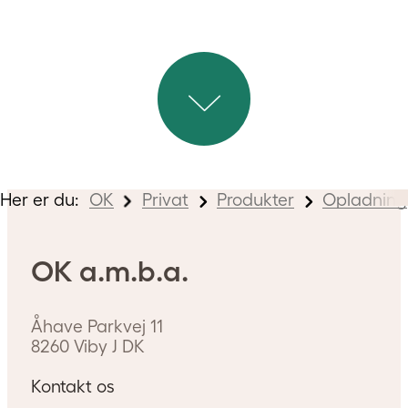
Bor du i en boligforening?
Læs med her og bliv klogere på,
hvordan du kan oplade din elbil
eller plug-in hybrid, hvis du bor i
en boligforening.
Her er du:
OK
Privat
Produkter
Opladning
OK a.m.b.a.
Åhave Parkvej 11
8260
Viby J
DK
Kontakt os