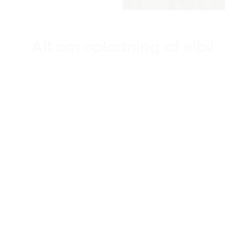
Alt om opladning af elbil
Elbiler er blevet mere og mere
populære i Danmark, og det er
ikke uden grund. En elbil har
mange fordele - både for miljø,
økonomi og køreglæde. Bliv
klogere her.