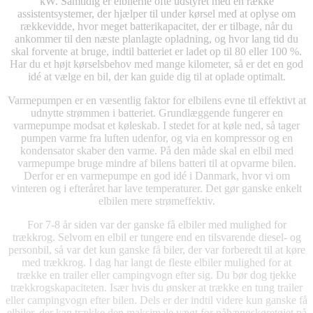
kW. Samtidig er elbilerne ofte udstyret med en række
assistentsystemer, der hjælper til under kørsel med at oplyse om
rækkevidde, hvor meget batterikapacitet, der er tilbage, når du
ankommer til den næste planlagte opladning, og hvor lang tid du
skal forvente at bruge, indtil batteriet er ladet op til 80 eller 100 %.
Har du et højt kørselsbehov med mange kilometer, så er det en god
idé at vælge en bil, der kan guide dig til at oplade optimalt.
Varmepumpen er en væsentlig faktor for elbilens evne til effektivt at
udnytte strømmen i batteriet. Grundlæggende fungerer en
varmepumpe modsat et køleskab. I stedet for at køle ned, så tager
pumpen varme fra luften udenfor, og via en kompressor og en
kondensator skaber den varme. På den måde skal en elbil med
varmepumpe bruge mindre af bilens batteri til at opvarme bilen.
Derfor er en varmepumpe en god idé i Danmark, hvor vi om
vinteren og i efteråret har lave temperaturer. Det gør ganske enkelt
elbilen mere strømeffektiv.
For 7-8 år siden var der ganske få elbiler med mulighed for
trækkrog. Selvom en elbil er tungere end en tilsvarende diesel- og
personbil, så var det kun ganske få biler, der var forberedt til at køre
med trækkrog. I dag har langt de fleste elbiler mulighed for at
trække en trailer eller campingvogn efter sig. Du bør dog tjekke
trækkrogskapaciteten. Især hvis du ønsker at trække en tung trailer
eller campingvogn efter bilen. Dels er der indtil videre kun ganske få
elbiler, der kan trække den maksimale vægt for påhængskøretøjet på