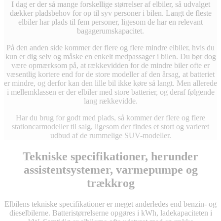
I dag er der så mange forskellige størrelser af elbiler, så udvalget
dækker pladsbehov for op til syv personer i bilen. Langt de fleste
elbiler har plads til fem personer, ligesom de har en relevant
bagagerumskapacitet.
På den anden side kommer der flere og flere mindre elbiler, hvis du
kun er dig selv og måske en enkelt medpassager i bilen. Du bør dog
være opmærksom på, at rækkevidden for de mindre biler ofte er
væsentlig kortere end for de store modeller af den årsag, at batteriet
er mindre, og derfor kan den lille bil ikke køre så langt. Men allerede
i mellemklassen er der elbiler med store batterier, og deraf følgende
lang rækkevidde.
Har du brug for godt med plads, så kommer der flere og flere
stationcarmodeller til salg, ligesom der findes et stort og varieret
udbud af de rummelige SUV-modeller.
Tekniske specifikationer, herunder
assistentsystemer, varmepumpe og
trækkrog
Elbilens tekniske specifikationer er meget anderledes end benzin- og
dieselbilerne. Batteristørrelserne opgøres i kWh, ladekapaciteten i