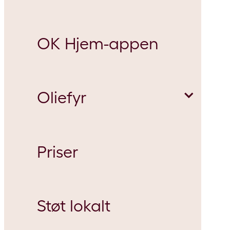
OK Hjem-appen
Om medejerskab
Hjemmeladning
Oliefyr
Om medejervalg
Parkering
Priser
Salgstrainee hos OK
Oliefyrsservice
Støt lokalt
Behandling af dødsbo