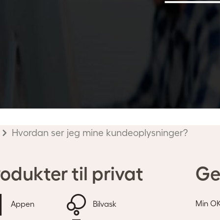
Telefonnum
Hvordan ser jeg mine kundeoplysninger?
odukter til privat
Ge
Min O
Appen
Bilvask