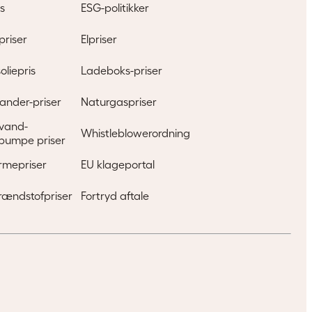
s
ESG-politikker
priser
Elpriser
oliepris
Ladeboks-priser
ander-priser
Naturgaspriser
l vand-
Whistleblowerordning
pumpe priser
rmepriser
EU klageportal
rændstofpriser
Fortryd aftale