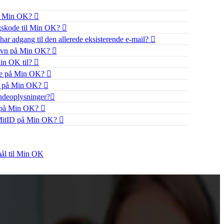
ed Min OK?
ngskode til Min OK?
 har adgang til den allerede eksisterende e-mail?
navn på Min OK?
in OK til?
gge på Min OK?
ig på Min OK?
deoplysninger?​​
d på Min OK?
 MitID på Min OK?
mål til Min OK