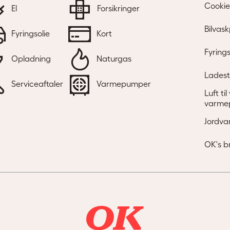
Cookie
El
Forsikringer
Bilvask
Fyringsolie
Kort
Fyrings
Opladning
Naturgas
Ladest
Serviceaftaler
Varmepumper
Luft ti
varme
Jordva
OK's b