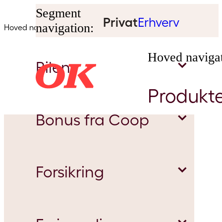
Segment
Privat
Erhverv
navigation:
Hoved navigation:
Hoved navigat
Bilen
Produkt
Bonus fra Coop
Benzinpriser
Forsikring
Bilvask
Bonus på diverse produkter