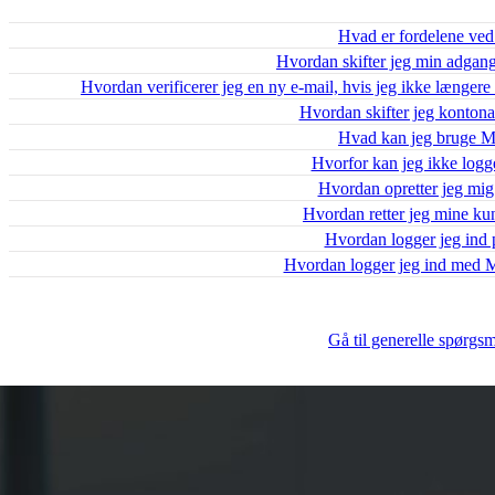
Hvad er fordelene v
Hvordan skifter jeg min adga
Hvordan verificerer jeg en ny e-mail, hvis jeg ikke længere
Hvordan skifter jeg konto
Hvad kan jeg bruge M
Hvorfor kan jeg ikke lo
Hvordan opretter jeg m
Hvordan retter jeg mine kun
Hvordan logger jeg in
Hvordan logger jeg ind med
Gå til generelle spørgs