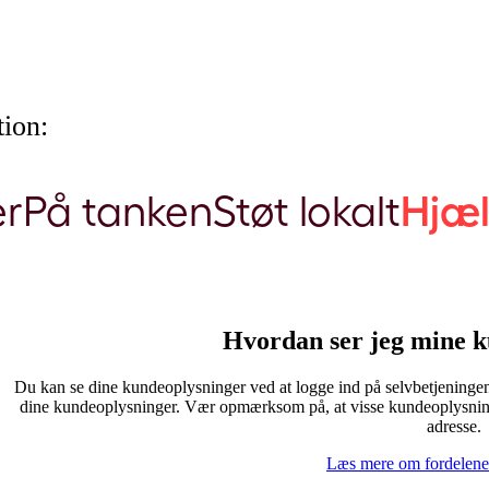
ion:
er
På tanken
Støt lokalt
Hjæ
Hvordan ser jeg mine 
Du kan se dine kundeoplysninger ved at logge ind på selvbetjening
dine kundeoplysninger. Vær opmærksom på, at visse kundeoplysni
adresse.
Læs mere om fordelen