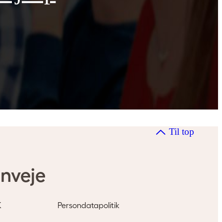
mer
Til top
nveje
K
Persondatapolitik