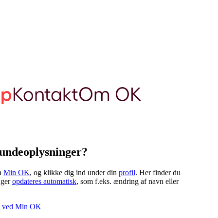
lp
Kontakt
Om OK
kundeoplysninger?
en
Min OK
, og klikke dig ind under din
profil
. Her finder du
nger
opdateres automatisk
, som f.eks. ændring af navn eller
e ved Min OK