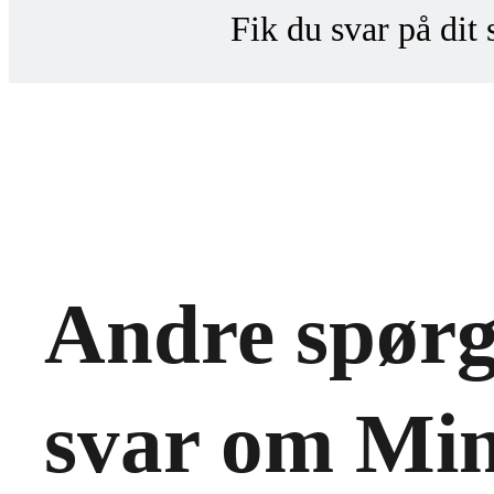
Fik du svar på dit
Konta
Indsend din anon
Hvorfor ikke?
Andre spørg
svar om Mi