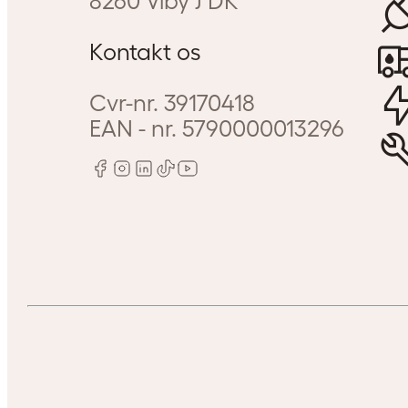
8260
Viby J
DK
Kontakt os
Cvr-nr.
39170418
EAN - nr.
5790000013296