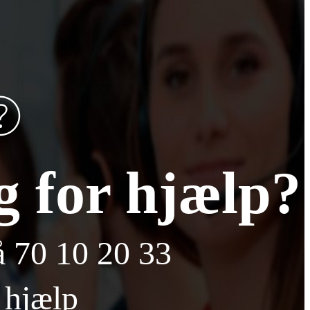
 for hjælp?
på
70 10 20 33
Send
 hjælp