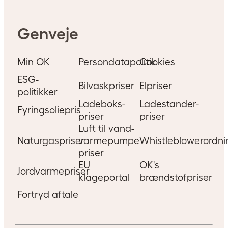
Genveje
Min OK
Persondatapolitik
Cookies
ESG-
Bilvaskpriser
Elpriser
politikker
Ladeboks-
Ladestander-
Fyringsoliepris
priser
priser
Luft til vand-
Naturgaspriser
varmepumpe
Whistleblowerordni
priser
EU
OK's
Jordvarmepriser
klageportal
brændstofpriser
Fortryd aftale