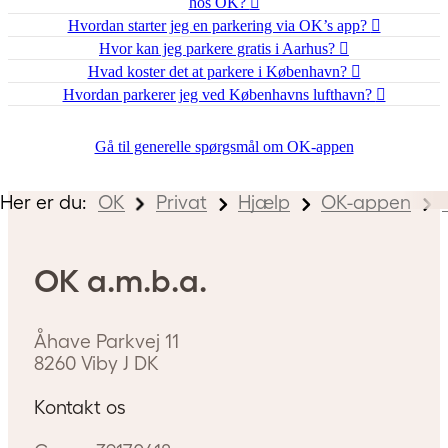
hos OK?
Hvordan starter jeg en parkering via OK’s app?
Hvor kan jeg parkere gratis i Aarhus?
Hvad koster det at parkere i København?
Hvordan parkerer jeg ved Københavns lufthavn?
Gå til generelle spørgsmål om OK-appen
Her er du:
OK
Privat
Hjælp
OK-appen
OK a.m.b.a.
Åhave Parkvej 11
8260
Viby J
DK
Kontakt os