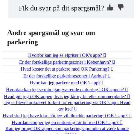
Kontakt os, så
Hvorfor ikke?
Fik du svar på dit spørgsmål?
vi kan hjælpe dig
Indsend din anonyme kommentar
Andre spørgsmål og svar om
parkering
Hvorfor kan jeg se elpriser i OK's app?
Er der forskellige parkeringszoner i København?
Hvad koster det at parkere med OK Parkering?
Er der forskellige parkeringszoner i Aarhus?
Hvor kan jeg parkere med OK’s app?
Hvordan kan jeg se min igangværende parkering i OK-appen?
Hvad gør jeg i OK-appen, hvis jeg får ny bil eller nummerplade?
Jeg er blevet opkrævet forkert for en parkering via OK's app. Hvad
gør jeg?
Hvad skal jeg have klar, når jeg vil tilmelde parkering i OK’s app?
Hvordan stopper jeg en parkering før tid med OK’s app?
Kan jeg bruge OK-appen som parkeringsapp uden at være kunde