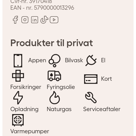
Cvr-nr.
39170418
EAN - nr.
5790000013296
Produkter til privat
Appen
Bilvask
El
Kort
Forsikringer
Fyringsolie
Opladning
Naturgas
Serviceaftaler
Varmepumper