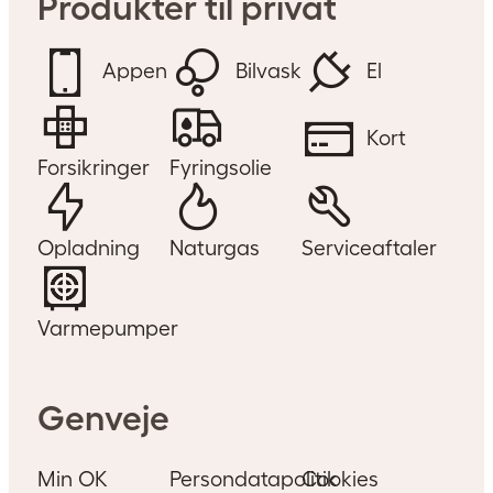
Produkter til privat
Appen
Bilvask
El
Kort
Forsikringer
Fyringsolie
Opladning
Naturgas
Serviceaftaler
Varmepumper
Genveje
Min OK
Persondatapolitik
Cookies