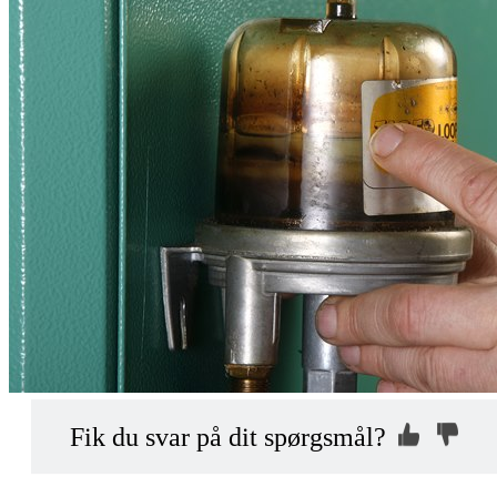
Kontakt os, så
Hvorfor ikke?
Fik du svar på dit spørgsmål?
vi kan hjælpe dig
Indsend din anonyme kommentar