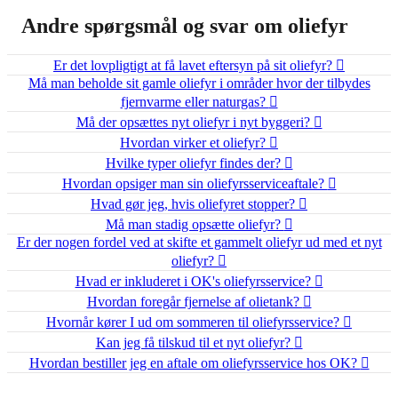
Andre spørgsmål og svar om oliefyr
Er det lovpligtigt at få lavet eftersyn på sit oliefyr?
Må man beholde sit gamle oliefyr i områder hvor der tilbydes
fjernvarme eller naturgas?
Må der opsættes nyt oliefyr i nyt byggeri?
Hvordan virker et oliefyr?
Hvilke typer oliefyr findes der?
Hvordan opsiger man sin oliefyrsserviceaftale?
Hvad gør jeg, hvis oliefyret stopper?
Må man stadig opsætte oliefyr?
Er der nogen fordel ved at skifte et gammelt oliefyr ud med et nyt
oliefyr?
Hvad er inkluderet i OK's oliefyrsservice?
Hvordan foregår fjernelse af olietank?
Hvornår kører I ud om sommeren til oliefyrsservice?
Kan jeg få tilskud til et nyt oliefyr?
Hvordan bestiller jeg en aftale om oliefyrsservice hos OK?