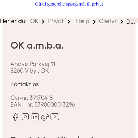
Gå til generelle spørgsmål til privat
Her er du:
OK
Privat
Hjælp
Oliefyr
Der 
OK a.m.b.a.
Åhave Parkvej 11
8260
Viby J
DK
Kontakt os
Cvr-nr.
39170418
EAN - nr.
5790000013296