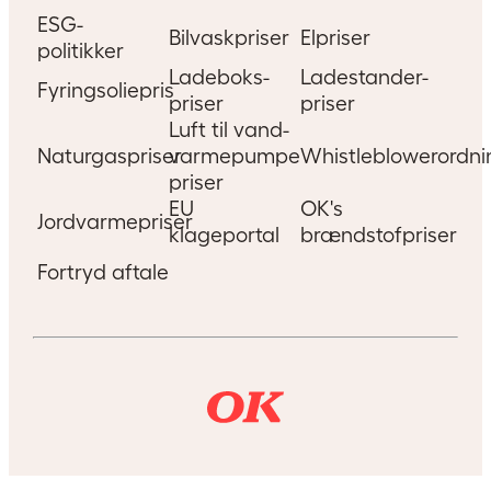
ESG-
Bilvaskpriser
Elpriser
politikker
Ladeboks-
Ladestander-
Fyringsoliepris
priser
priser
Luft til vand-
Naturgaspriser
varmepumpe
Whistleblowerordni
priser
EU
OK's
Jordvarmepriser
klageportal
brændstofpriser
Fortryd aftale