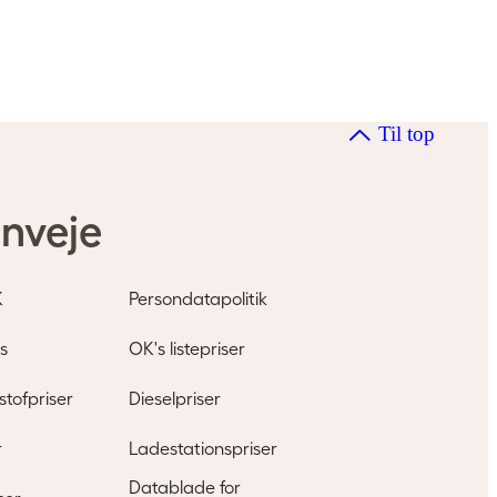
Til top
nveje
K
Persondatapolitik
s
OK's listepriser
tofpriser
Dieselpriser
r
Ladestationspriser
Datablade for