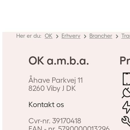
Her er du:
OK
Erhverv
Brancher
Tra
OK a.m.b.a.
Pr
Åhave Parkvej 11
8260
Viby J
DK
Kontakt os
Cvr-nr.
39170418
EAN - nr.
5790000013296