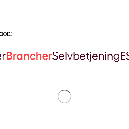
ion:
er
Brancher
Selvbetjening
E