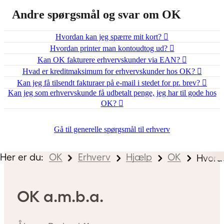
Andre spørgsmål og svar om OK
Hvordan kan jeg spærre mit kort?
Hvordan printer man kontoudtog ud?
Kan OK fakturere erhvervskunder via EAN?
Hvad er kreditmaksimum for erhvervskunder hos OK?
Kan jeg få tilsendt fakturaer på e-mail i stedet for pr. brev?
Kan jeg som erhvervskunde få udbetalt penge, jeg har til gode hos
OK?
Gå til generelle spørgsmål til erhverv
Her er du:
OK
Erhverv
Hjælp
OK
Hvorda
OK a.m.b.a.
mhed?