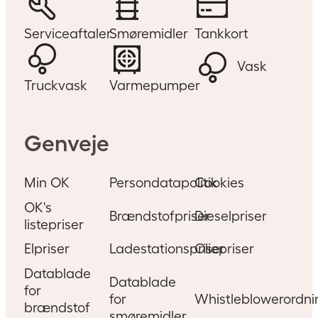
Serviceaftaler
Smøremidler
Tankkort
Vask
Truckvask
Varmepumper
Genveje
Min OK
Persondatapolitik
Cookies
OK's
Brændstofpriser
Dieselpriser
listepriser
Elpriser
Ladestationspriser
Oliepriser
Datablade
Datablade
for
for
Whistleblowerordni
brændstof
smøremidler