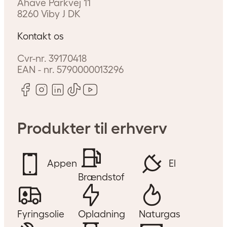
Åhave Parkvej 11
8260
Viby J
DK
Kontakt os
Cvr-nr.
39170418
EAN - nr.
5790000013296
Produkter til erhverv
Appen
El
Brændstof
Fyringsolie
Opladning
Naturgas