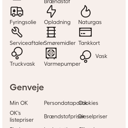
Brændstof
Fyringsolie
Opladning
Naturgas
Serviceaftaler
Smøremidler
Tankkort
Vask
Truckvask
Varmepumper
Genveje
Min OK
Persondatapolitik
Cookies
OK's
Brændstofpriser
Dieselpriser
listepriser