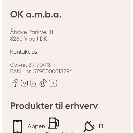
OK a.m.b.a.
Åhave Parkvej 11
8260
Viby J
DK
Kontakt os
Cvr-nr.
39170418
EAN - nr.
5790000013296
Produkter til erhverv
Appen
El