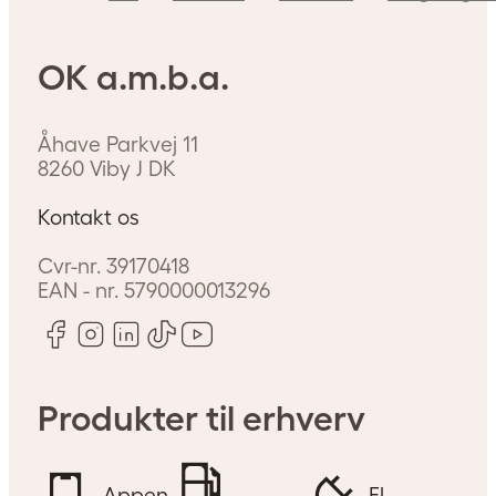
OK a.m.b.a.
Åhave Parkvej 11
8260
Viby J
DK
Kontakt os
Cvr-nr.
39170418
EAN - nr.
5790000013296
Produkter til erhverv
mhed?
Appen
El