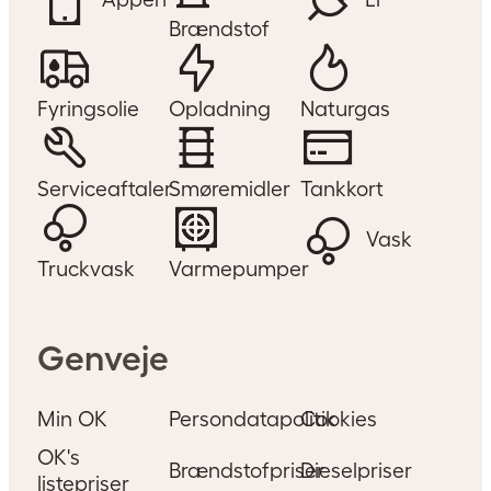
Brændstof
Fyringsolie
Opladning
Naturgas
Serviceaftaler
Smøremidler
Tankkort
Vask
Truckvask
Varmepumper
Genveje
Min OK
Persondatapolitik
Cookies
OK's
Brændstofpriser
Dieselpriser
listepriser