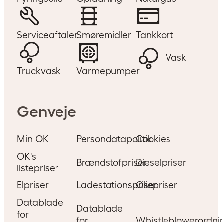
Serviceaftaler
Smøremidler
Tankkort
Vask
Truckvask
Varmepumper
Genveje
Min OK
Persondatapolitik
Cookies
OK's
Brændstofpriser
Dieselpriser
listepriser
Elpriser
Ladestationspriser
Oliepriser
Datablade
Datablade
for
for
Whistleblowerordni