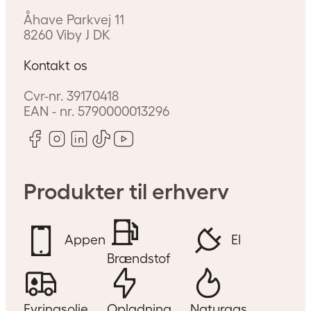
Åhave Parkvej 11
8260
Viby J
DK
Kontakt os
Cvr-nr.
39170418
EAN - nr.
5790000013296
Produkter til erhverv
Appen
El
Brændstof
Fyringsolie
Opladning
Naturgas