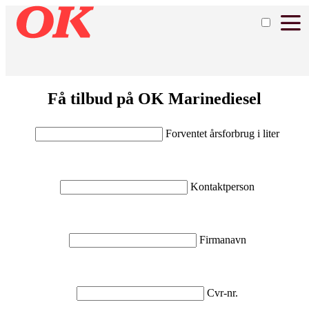
Få tilbud på OK Marinediesel
Forventet årsforbrug i liter
Kontaktperson
Firmanavn
Cvr-nr.