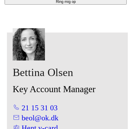
Ring mig op
Bettina Olsen
Key Account Manager
21 15 31 03
beol@ok.dk
mhed?
Hent v-card