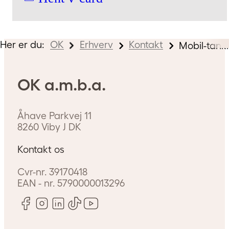
Her er du:
OK
Erhverv
Kontakt
Mobil-tank
OK a.m.b.a.
Åhave Parkvej 11
8260
Viby J
DK
Kontakt os
Cvr-nr.
39170418
EAN - nr.
5790000013296