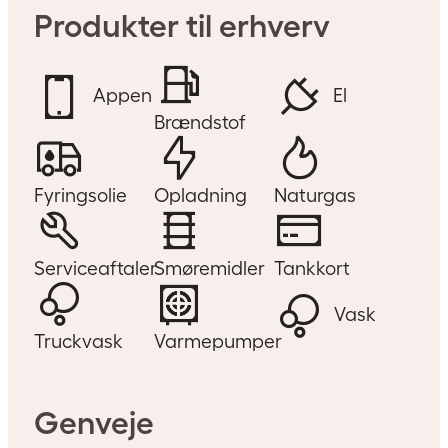
Produkter til erhverv
Appen
El
Brændstof
Fyringsolie
Opladning
Naturgas
Serviceaftaler
Smøremidler
Tankkort
Vask
Truckvask
Varmepumper
Genveje