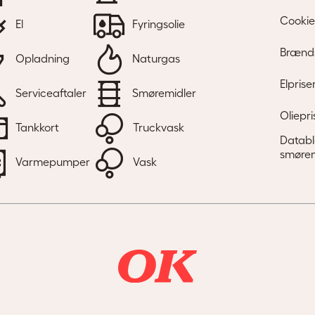
Cookie
El
Fyringsolie
Brænds
Opladning
Naturgas
Elprise
Serviceaftaler
Smøremidler
Oliepri
Tankkort
Truckvask
Databl
smørem
Varmepumper
Vask