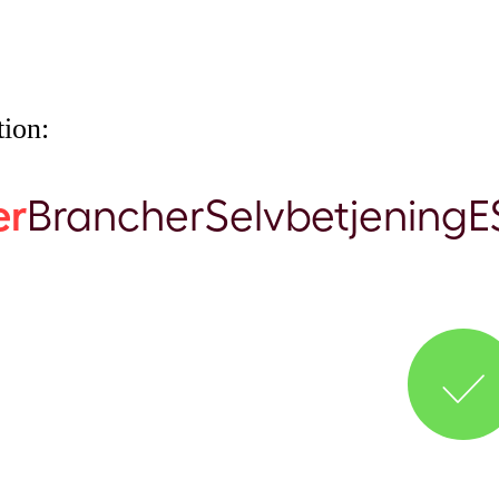
ion:
er
Brancher
Selvbetjening
E