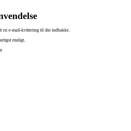
nvendelse ​
en e-mail-kvittering til din indbakke.
tigst muligt.​​
en