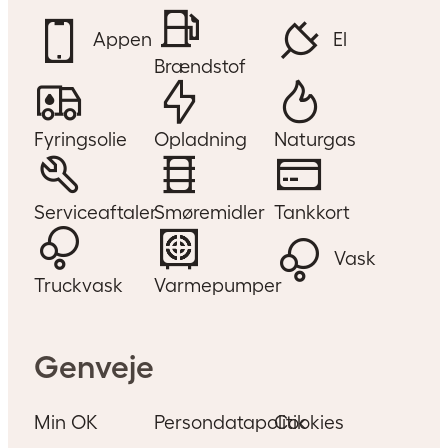
Appen
El
Brændstof
Fyringsolie
Opladning
Naturgas
Serviceaftaler
Smøremidler
Tankkort
Vask
Truckvask
Varmepumper
Genveje
Min OK
Persondatapolitik
Cookies