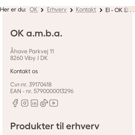
Her er du:
OK
Erhverv
Kontakt
El - OK El F
OK a.m.b.a.
Åhave Parkvej 11
8260
Viby J
DK
Kontakt os
Cvr-nr.
39170418
EAN - nr.
5790000013296
Produkter til erhverv