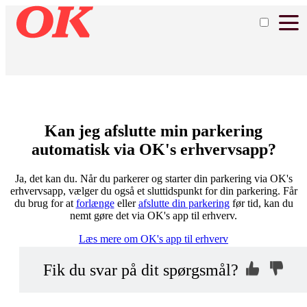
Kan jeg afslutte min parkering
automatisk via OK's erhvervsapp?
Ja, det kan du. Når du parkerer og starter din parkering via OK's
erhvervsapp, vælger du også et sluttidspunkt for din parkering. Får
du brug for at
forlænge
eller
afslutte din parkering
før tid, kan du
nemt gøre det via OK's app til erhverv.
Læs mere om OK's app til erhverv
Kontakt os, så
Hvorfor ikke?
Fik du svar på dit spørgsmål?
vi kan hjælpe dig
Indsend din anonyme kommentar