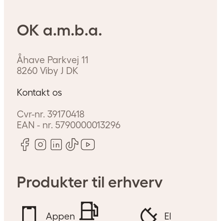
OK a.m.b.a.
Åhave Parkvej 11
8260
Viby J
DK
Kontakt os
Cvr-nr.
39170418
EAN - nr.
5790000013296
Produkter til erhverv
Appen
El