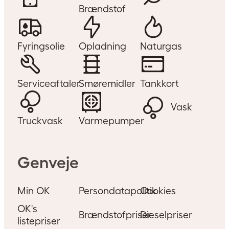
Brændstof
Fyringsolie
Opladning
Naturgas
Serviceaftaler
Smøremidler
Tankkort
Vask
Truckvask
Varmepumper
Genveje
Min OK
Persondatapolitik
Cookies
OK's
Brændstofpriser
Dieselpriser
listepriser