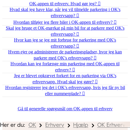
OK-appen til erhverv. Hvad gør jeg?
Hvad skal jeg have klar, når jeg vil tilmelde parkering i OK's
erhvervsapp?
Hvordan tilføjer jeg flere biler i OK-appen til erhverv?
Skal jeg bruge et OK-mærkat på min bil for at parkere med OK's
erhvervsapp?
Hvor kan jeg se jeg mit forbrug for parkering med OK's
erhvervsapp?
Hvem ejer og administrerer de parkeringspladser, hvor jeg kan
parkere med OK's erhvervsapp?
Hvordan kan jeg forlænge min parkering med OK-appen til
erhverv?
Jeg er blevet opkrævet forkert for en parkering via OK's
erhvervsapp. Hvad skal jeg gøre?
Hvordan registrerer jeg det i OK's erhvervsapp, hvis jeg får ny bil
eller nummerplade?
Gå til generelle spørgsmål om OK-appen til erhverv
Her er du:
OK
Erhverv
Hjælp
OK Erhverv-