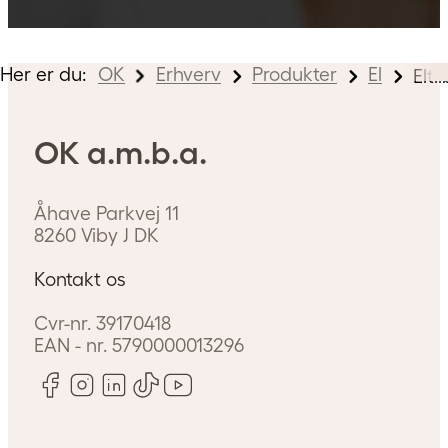
Her er du:
OK
Erhverv
Produkter
El
Elti
OK a.m.b.a.
Åhave Parkvej 11
8260
Viby J
DK
Kontakt os
Cvr-nr.
39170418
EAN - nr.
5790000013296