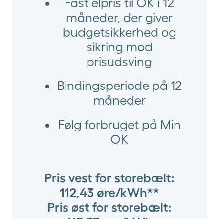
Fast elpris til OK i 12
måneder, der giver
budgetsikkerhed og
sikring mod
prisudsving
Bindingsperiode på 12
måneder
Følg forbruget på Min
OK
Pris vest for storebælt:
112,43 øre/kWh**
Pris øst for storebælt: