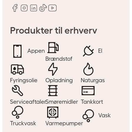
Produkter til erhverv
Appen
El
Brændstof
Fyringsolie
Opladning
Naturgas
Serviceaftaler
Smøremidler
Tankkort
Vask
Truckvask
Varmepumper