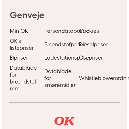
Genveje
Min OK
Persondatapolitik
Cookies
OK's
Brændstofpriser
Dieselpriser
listepriser
Elpriser
Ladestationspriser
Oliepriser
Datablade
Datablade
for
for
Whistleblowerordni
brændstof
smøremidler
mm.