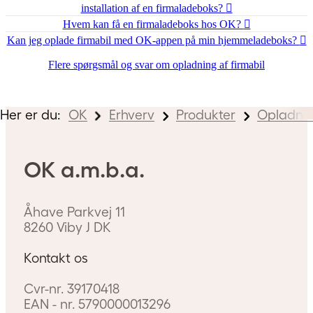
installation af en firmaladeboks?
Hvem kan få en firmaladeboks hos OK?
Kan jeg oplade firmabil med OK-appen på min hjemmeladeboks?
Flere spørgsmål og svar om opladning af firmabil
Her er du:
OK
Erhverv
Produkter
Opladni
OK a.m.b.a.
Åhave Parkvej 11
8260
Viby J
DK
Kontakt os
Cvr-nr.
39170418
EAN - nr.
5790000013296