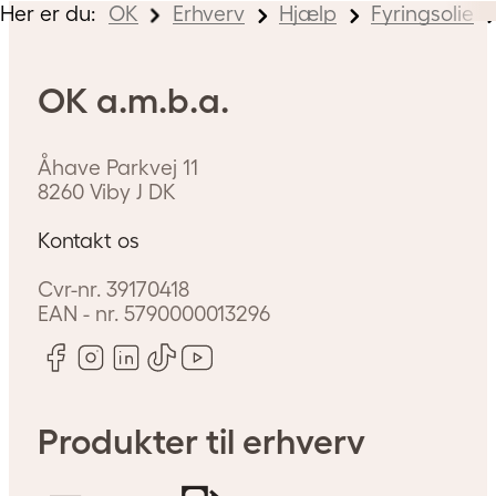
Her er du:
OK
Erhverv
Hjælp
Fyringsolie
OK a.m.b.a.
Åhave Parkvej 11
8260
Viby J
DK
Kontakt os
Cvr-nr.
39170418
EAN - nr.
5790000013296
Produkter til erhverv