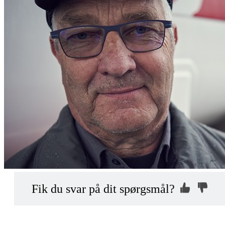
Kontakt os, så
Hvorfor ikke?
Fik du svar på dit spørgsmål?
vi kan hjælpe dig
Indsend din anonyme kommentar
mhed?