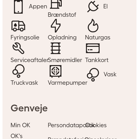
Appen
El
Brændstof
Fyringsolie
Opladning
Naturgas
Serviceaftaler
Smøremidler
Tankkort
Vask
Truckvask
Varmepumper
Genveje
Min OK
Persondatapolitik
Cookies
OK's