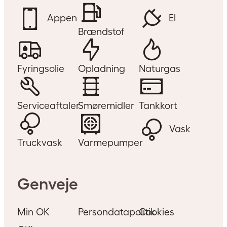
Appen
El
Brændstof
Fyringsolie
Opladning
Naturgas
Serviceaftaler
Smøremidler
Tankkort
Vask
Truckvask
Varmepumper
Genveje
Min OK
Persondatapolitik
Cookies