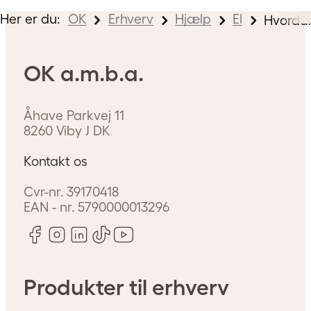
Her er du:
OK
Erhverv
Hjælp
El
Hvordan 
OK a.m.b.a.
Åhave Parkvej 11
8260
Viby J
DK
Kontakt os
Cvr-nr.
39170418
EAN - nr.
5790000013296
Produkter til erhverv