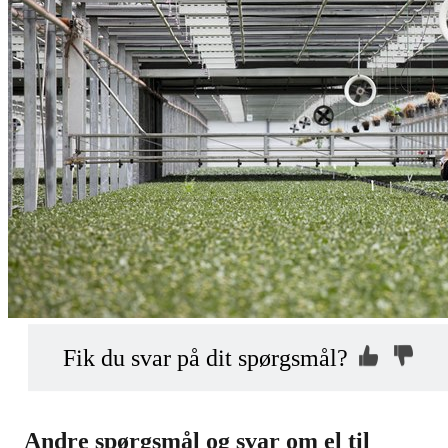
Kontakt os, så
Hvorfor ikke?
Fik du svar på dit spørgsmål?
vi kan hjælpe dig
Indsend din anonyme kommentar
mhed?
Andre spørgsmål og svar om el til