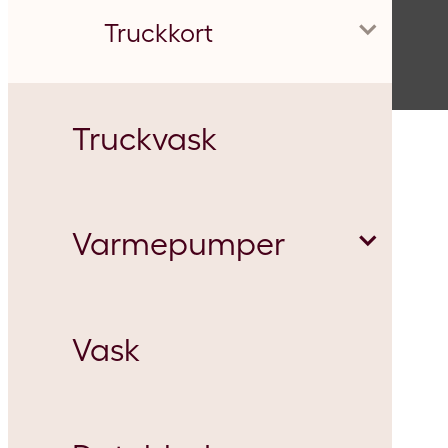
Kamstrup
OK Proces
Gear
Danepork
Støt lokalsporten
Nem selvbetjening
Mineralske og syntetiske smøremidler
Truckkort
INEOS
OK Viden
Fødevareegnede
Energi Vegger
Fremtidens tankkort
Smørefedt-guide - undgå lejehavarier
De 5 største myter om OK
5 standarder for god sikkerhed
Truckvask
Guldager
Gasmotor
Færgerederi
Her kan du bruge OK's truckkort
Har du styr på MOSH og MOAH?
Find det billigste tankkort
Varmepumper
Buus A/S
Kølekompressor
Kruså Serviceværksted
Kilometerregnskab
Husk gældende TIER III krav
Vask
Dine fordele
Aarhus Airport
Hydraulik
MR Skovservice
Sms-tankning
Energioptimering
Sådan holder du din olie ren