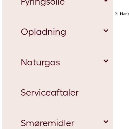
Fyringsolie
Parkér
Dieselolie
Bestil elaftale
3. Har 
Landbrugsdiesel
Opladning
Oplad
Specialbenzin
Grøn strøm
Intervallevering
Marinediesel
Naturgas
Kom nemt i gang med tre trin
Transport-BioGas
Priser
Oliefyrsservice
På farten
Off Road Diesel
Serviceaftaler
Viden
HVO Biodiesel
Viden
Priser på e-mail
Tilbagebetalingssats
Variabel pris
Transportdiesel
Virksomhed
Guide til erhvervsparkering i København
Vælg den rigtige elaftale
Smøremidler
GTL Diesel
Viden
Gasfyrsservice erhverv