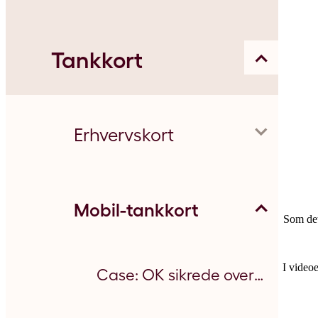
Intervallevering
Tariffer
Leasingselskaber
Vi er med dig hele vejen
Guide til erhvervsparkering i Aarhus
Tankkort
Cases og referencer
Er du udlejer?
Brancher
App/km-indtastning
Entreprenør
Få styr på din virksomheds elregning på få minutter
Medarbejdere med hjemmeladning
Femern Bælt og Storstrøm
Asmussen og Kaczmarek
Lette løsninger til tung transport
Find station
Brands
Erhvervskort
Lyngbjerggård I/S
Industri
Mobil
Sådan sparer du penge på strømmen
Case: Mindre spildtid betyder meget
Guide: 3 ting, du skal forholde dig til
OK's brændstofkvalitet
Service - OK Fluid Partner
Mobil-tankkort
Som det
I video
Er du udlejer?
Landbrug
KAJO
OK Guide
Værd at vide
Energi
Mobil 1
Case: OK sikrede overblik ved EM 2021
Danmarks førende transport
Olietyper