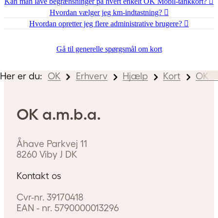
Kan man lave begrænsninger på hvert enkelt OK Mobil-tankkort?
Hvordan vælger jeg km-indtastning?
Hvordan opretter jeg flere administrative brugere?
Gå til generelle spørgsmål om kort
Her er du:
OK
Erhverv
Hjælp
Kort
OK M
OK a.m.b.a.
Åhave Parkvej 11
8260
Viby J
DK
Kontakt os
Cvr-nr.
39170418
EAN - nr.
5790000013296