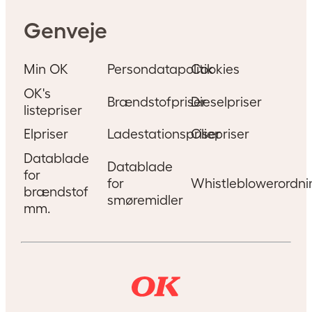
Genveje
Min OK
Persondatapolitik
Cookies
OK's
Brændstofpriser
Dieselpriser
listepriser
Elpriser
Ladestationspriser
Oliepriser
Datablade
Datablade
for
for
Whistleblowerordni
brændstof
smøremidler
mm.