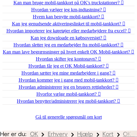
Kan man bruge mobil-tankkort på OK's truckstationer?
Hvordan vælger jeg km-indtastning?
Hvem kan benytte mobil-tankkort?
Kan jeg genudsende aktiveringslinket til mobil-tankkort?
Hvordan importerer jeg køretøjer eller medarbejdere fra excel?
Kan jeg downloade en købsoversigt?
Hvordan sletter jeg en medarbejder fra mobil-tankkort?
Kan man lave begrænsninger på hvert enkelt OK Mobil-tankkort?
Hvordan skifter jeg kontonavn?
Hvordan får jeg et OK Mobil-tankkort?
Hvordan sætter jeg mine medarbejdere i gang?
Hvordan kommer jeg i gang med mobil-tankkort?
Hvordan administrerer jeg en brugers rettigheder?
Hvorfor vælge mobil-tankkort?
Hvordan benytter/administrerer jeg mobil-tankkort?
Gå til generelle spørgsmål om kort
Her er du:
OK
Erhverv
Hjælp
Kort
OK M