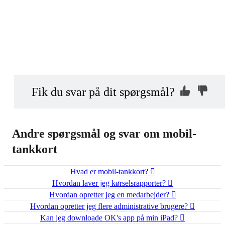
Kontakt os, så
Hvorfor ikke?
Fik du svar på dit spørgsmål?
vi kan hjælpe dig
Indsend din anonyme kommentar
Andre spørgsmål og svar om mobil-
tankkort
Hvad er mobil-tankkort?
Hvordan laver jeg kørselsrapporter?
Hvordan opretter jeg en medarbejder?
Hvordan opretter jeg flere administrative brugere?
Kan jeg downloade OK's app på min iPad?