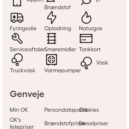
Brændstof
Fyringsolie
Opladning
Naturgas
Serviceaftaler
Smøremidler
Tankkort
Vask
Truckvask
Varmepumper
Genveje
Min OK
Persondatapolitik
Cookies
OK's
Brændstofpriser
Dieselpriser
listepriser