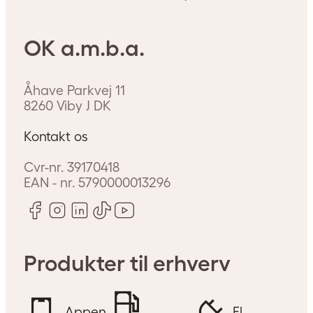
OK a.m.b.a.
Åhave Parkvej 11
8260
Viby J
DK
Kontakt os
Cvr-nr.
39170418
EAN - nr.
5790000013296
Produkter til erhverv
Appen
El