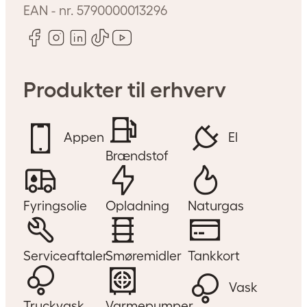
EAN - nr.
5790000013296
Produkter til erhverv
Appen
El
Brændstof
Fyringsolie
Opladning
Naturgas
Serviceaftaler
Smøremidler
Tankkort
Vask
Truckvask
Varmepumper