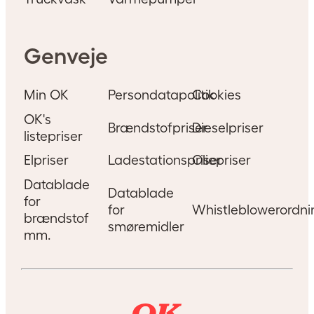
Genveje
Min OK
Persondatapolitik
Cookies
OK's
Brændstofpriser
Dieselpriser
listepriser
Elpriser
Ladestationspriser
Oliepriser
Datablade
Datablade
for
for
Whistleblowerordni
brændstof
smøremidler
mm.