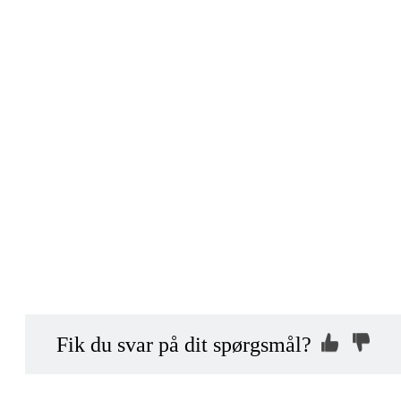
Kontakt os, så
Hvorfor ikke?
Fik du svar på dit spørgsmål?
vi kan hjælpe dig
Indsend din anonyme kommentar
mhed?