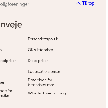
Til top
boligforeninger
nveje
K
Persondatapolitik
s
OK's listepriser
tofpriser
Dieselpriser
r
Ladestationspriser
Datablade for
ser
brændstof mm.
ade for
Whistleblowerordning
idler