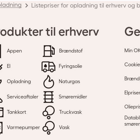
ladning
Listepriser for opladning til erhverv og 
odukter til erhverv
Ge
Min O
Appen
Brændstof
Cookie
El
Fyringsolie
Brænds
Opladning
Naturgas
Elprise
Serviceaftaler
Smøremidler
Oliepri
Tankkort
Truckvask
Databl
smørem
Varmepumper
Vask