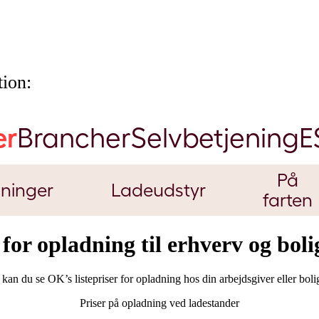
ion:
er
Brancher
Selvbetjening
E
På
ninger
Ladeudstyr
farten
 for opladning til erhverv og bol
kan du se OK’s listepriser for opladning hos din arbejdsgiver eller boli
Priser på opladning ved ladestander