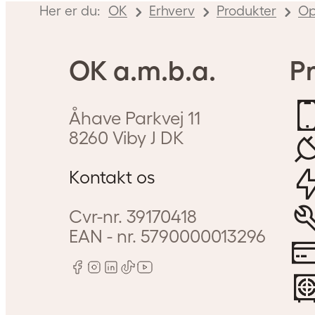
Her er du:
OK
Erhverv
Produkter
Op
OK a.m.b.a.
Pr
Åhave Parkvej 11
8260
Viby J
DK
Kontakt os
Cvr-nr.
39170418
EAN - nr.
5790000013296