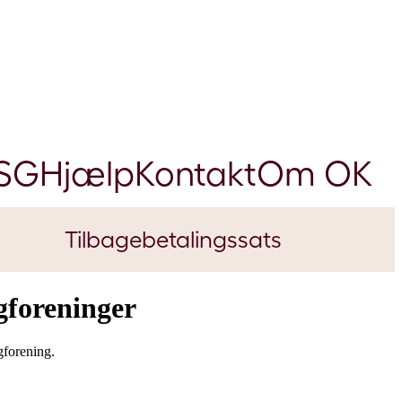
SG
Hjælp
Kontakt
Om OK
Tilbagebetalingssats
Vide
igforeninger
gforening.