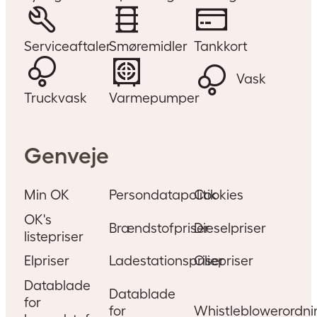
Serviceaftaler
Smøremidler
Tankkort
Vask
Truckvask
Varmepumper
Genveje
Min OK
Persondatapolitik
Cookies
OK's
Brændstofpriser
Dieselpriser
listepriser
Elpriser
Ladestationspriser
Oliepriser
Datablade
Datablade
for
for
Whistleblowerordni