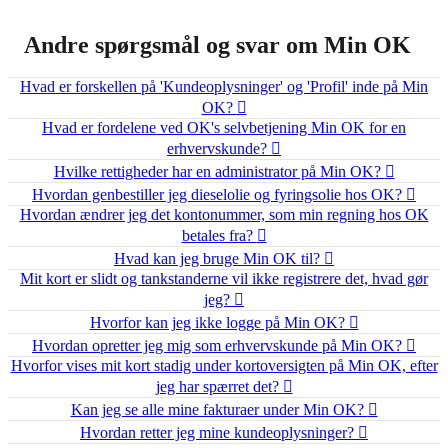
Andre spørgsmål og svar om Min OK
Hvad er forskellen på 'Kundeoplysninger' og 'Profil' inde på Min
OK?
Hvad er fordelene ved OK's selvbetjening Min OK for en
erhvervskunde?
Hvilke rettigheder har en administrator på Min OK?
Hvordan genbestiller jeg dieselolie og fyringsolie hos OK?
Hvordan ændrer jeg det kontonummer, som min regning hos OK
betales fra?
Hvad kan jeg bruge Min OK til?
Mit kort er slidt og tankstanderne vil ikke registrere det, hvad gør
jeg?
Hvorfor kan jeg ikke logge på Min OK?
Hvordan opretter jeg mig som erhvervskunde på Min OK?
Hvorfor vises mit kort stadig under kortoversigten på Min OK, efter
jeg har spærret det?
Kan jeg se alle mine fakturaer under Min OK?
Hvordan retter jeg mine kundeoplysninger?
mhed?