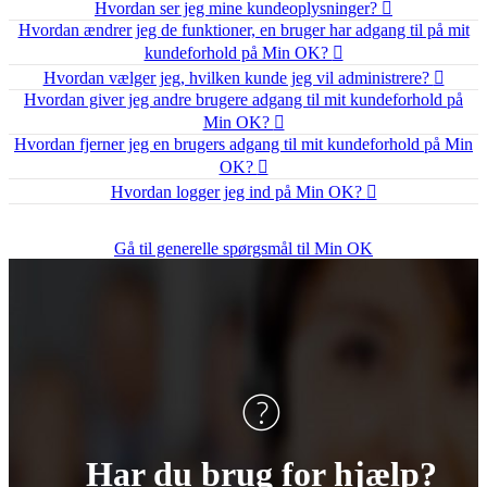
Hvordan ser jeg mine kundeoplysninger?
Hvordan ændrer jeg de funktioner, en bruger har adgang til på mit
kundeforhold på Min OK?
Hvordan vælger jeg, hvilken kunde jeg vil administrere?
Hvordan giver jeg andre brugere adgang til mit kundeforhold på
Min OK?
Hvordan fjerner jeg en brugers adgang til mit kundeforhold på Min
OK?
Hvordan logger jeg ind på Min OK?
Gå til generelle spørgsmål til Min OK
Har du brug for hjælp?