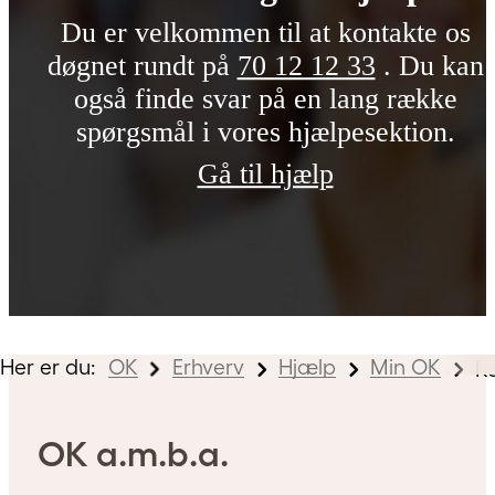
Du er velkommen til at kontakte os
døgnet rundt på
70 12 12 33
. Du kan
også finde svar på en lang række
spørgsmål i vores hjælpesektion.
Gå til hjælp
Her er du:
OK
Erhverv
Hjælp
Min OK
Ka
OK a.m.b.a.