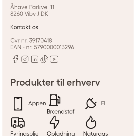
Åhave Parkvej 11
8260
Viby J
DK
Kontakt os
Cvr-nr.
39170418
EAN - nr.
5790000013296
Produkter til erhverv
Appen
El
Brændstof
Fyringsolie
Opladning
Naturgas