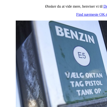
Ønsker du at vide mere, henviser vi til
Dr
Find nærmeste OK-t