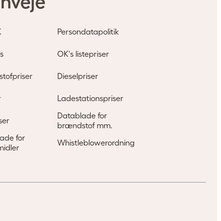
nveje
K
Persondatapolitik
s
OK's listepriser
tofpriser
Dieselpriser
r
Ladestationspriser
Datablade for
ser
brændstof mm.
ade for
Whistleblowerordning
idler