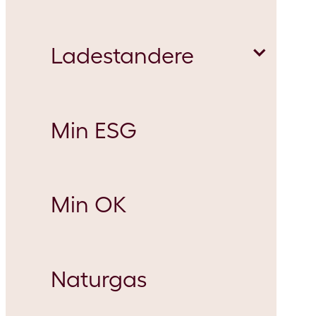
Ladestandere
OK Erhvervskort
Min ESG
OK DKV-kort
Boligforeninger
Min OK
OK Truckkort
Firmaladeboks
Naturgas
OK Mobil-tankkort