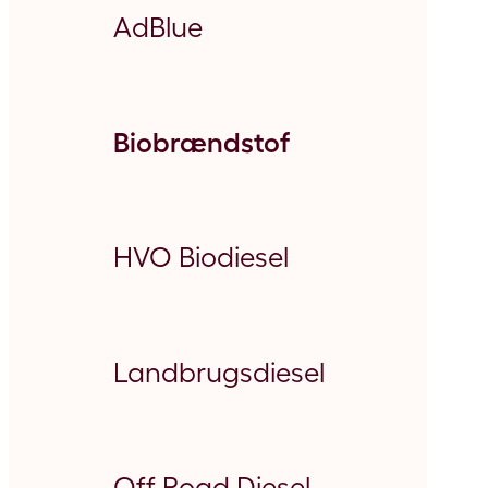
AdBlue
Biobrændstof
HVO Biodiesel
Landbrugsdiesel
Off Road Diesel