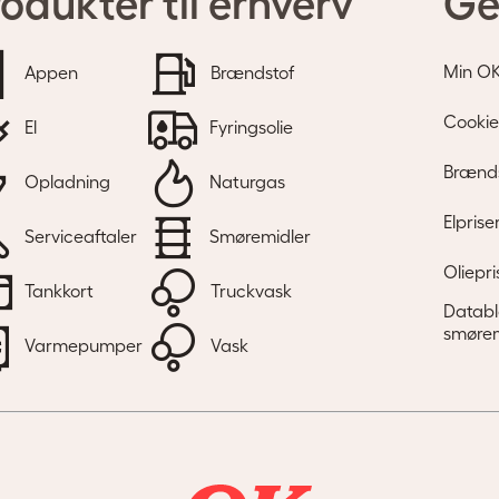
odukter til erhverv
Ge
Min O
Appen
Brændstof
Cookie
El
Fyringsolie
Brænds
Opladning
Naturgas
Elprise
Serviceaftaler
Smøremidler
Oliepri
Tankkort
Truckvask
Databl
smørem
Varmepumper
Vask