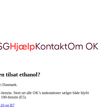
SG
Hjælp
Kontakt
Om OK
 tilsat ethanol?
e i Danmark.
enzin. Stort set alle OK’s tankstationer sælger både blyfri
 100-benzin (E5).
E10 og B7