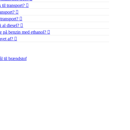
 til transport?
ransport?
 transport?
 al diesel?
re på benzin med ethanol?
avet af?
l til brændstof