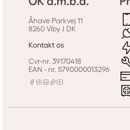
OK a.m.b.a.
Pr
Åhave Parkvej 11
8260
Viby J
DK
Kontakt os
Cvr-nr.
39170418
EAN - nr.
5790000013296