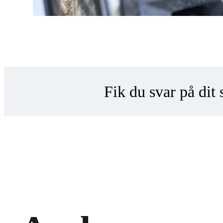
Fik du svar på dit
Konta
Indsend din anon
Hvorfor ikke?