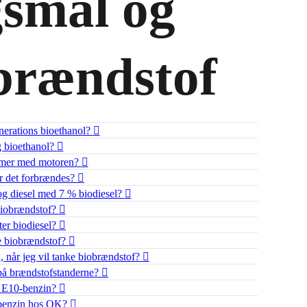
smål og
brændstof
enerations bioethanol?
g bioethanol?
emer med motoren?
r det forbrændes?
 og diesel med 7 % biodiesel?
biobrændstof?
ter biodiesel?
e biobrændstof?
, når jeg vil tanke biobrændstof?
på brændstofstanderne?
 E10-benzin?
-benzin hos OK?