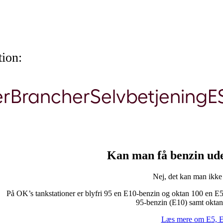
ion:
er
Brancher
Selvbetjening
E
Kan man få benzin uden
Nej, det kan man ikk
På OK’s tankstationer er blyfri 95 en E10-benzin og oktan 100 en E5-b
95-benzin (E10) samt oktan
Læs mere om E5, 