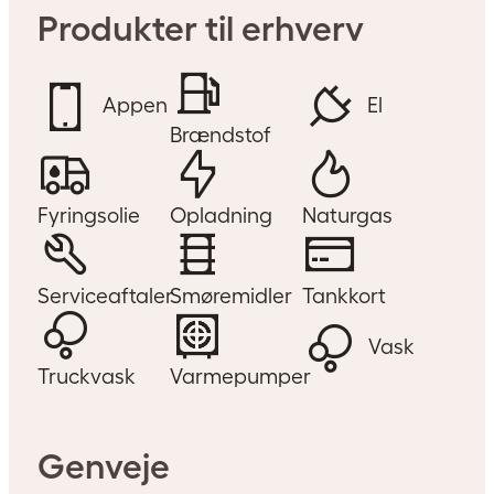
Produkter til erhverv
Appen
El
Brændstof
Fyringsolie
Opladning
Naturgas
Serviceaftaler
Smøremidler
Tankkort
Vask
Truckvask
Varmepumper
Genveje