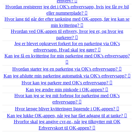
erhverv?
Hvordan registrerer jeg det i OK's erhvervsapp, hvis jeg får ny bil
eller nummerplade?
Hvor lang tid går der efter tankning med OK-appen, før jeg kan se
min kvittering?
Hvordan ved OK-appen til erhverv, hvor jeg er, og hvor jeg
parkerer?
Jeg er blevet opkrævet forkert for en parkering via OK's
erhvervsapp. Hvad skal jeg gøre?
Kan jeg få en kvittering for min parkering med OK's erhvervsapp?
Hvordan starter jeg en parkering via OK's erhvervsapp?
Kan jeg afslutte min parkering automatisk via OK's erhvervsapp?
Hvor kan jeg parkere med OK's erhvervsapp?
Kan jeg ændre min pinkode i OK-appen?
Hvor kan jeg se jeg mit forbrug for parkering med OK's
erhvervsapp?
Hvor længe bliver kvitteringer liggende i OK-appen?
Kan jeg lukke OK-appen, når jeg har fået adgang til at tanke?
Hvorfor skal jeg angive cvr-nr., når jeg tilknytter mit OK
Erhvervskort til OK-appen?