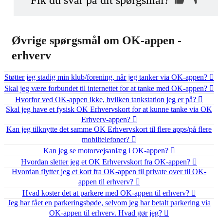
Fik du svar på dit spørgsmål?
vi kan hjælpe dig
Indsend din anonyme kommentar
Øvrige spørgsmål om OK-appen -
erhverv
Støtter jeg stadig min klub/forening, når jeg tanker via OK-appen?
Skal jeg være forbundet til internettet for at tanke med OK-appen?
Hvorfor ved OK-appen ikke, hvilken tankstation jeg er på?
Skal jeg have et fysisk OK Erhvervskort for at kunne tanke via OK
Erhverv-appen?
Kan jeg tilknytte det samme OK Erhvervskort til flere apps/på flere
mobiltelefoner?
Kan jeg se motorvejsanlæg i OK-appen?
Hvordan sletter jeg et OK Erhvervskort fra OK-appen?
Hvordan flytter jeg et kort fra OK-appen til private over til OK-
appen til erhverv?
Hvad koster det at parkere med OK-appen til erhverv?
Jeg har fået en parkeringsbøde, selvom jeg har betalt parkering via
OK-appen til erhverv. Hvad gør jeg?