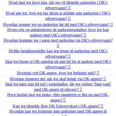
Hvad skal jeg have klar, når jeg vil tilmelde parkering i OK's
erhvervsapp?
Hvad gør jeg, hvis jeg har glemt at afslutte min parkering i OK's
erhvervsapp?
Hvordan stopper jeg en parkering før tid med OK's erhvervsapp?
Hvem ejer og administrerer de parkeringspladser, hvor jeg kan
parkere med OK's erhvervsapp?
Hvordan kommer jeg i gang med parkering via OK's erhvervsapp?
Hvilke betalingsmidler kan jeg bruge til parkering med OK's
erhvervsapp?
Skal jeg bruge et OK-mærkat på min bil for at parkere med OK's
erhvervsapp?
Hvordan ved OK-appen, hvor jeg befinder mig?
Hvordan fungerer det, når jeg skal betale via OK-appen?
Skal jeg køre min bil ind i vaskehallen, før jeg vælger 'Start vask'
med OK-appen til erhverv?
Hvor hurtigt skal jeg tanke, efter standeren er låst op med OK-
appen?
Kan jeg tilmelde flere OK Erhvervskort i OK-appen?
Hvordan kan jeg forlænge min parkering med OK-appen til