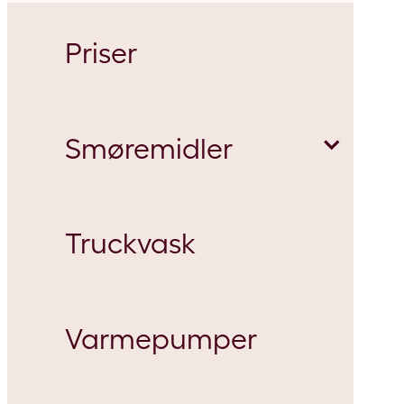
Priser
Smøremidler
Truckvask
Bionedbrydelige smøremidler
Varmepumper