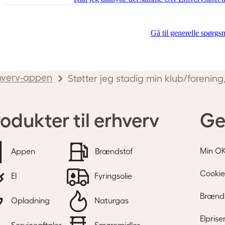
Gå til generelle spørgsm
hverv-appen
Støtter jeg stadig min klub/forenin
odukter til erhverv
Ge
Min O
Appen
Brændstof
Cookie
El
Fyringsolie
Brænds
Opladning
Naturgas
Elprise