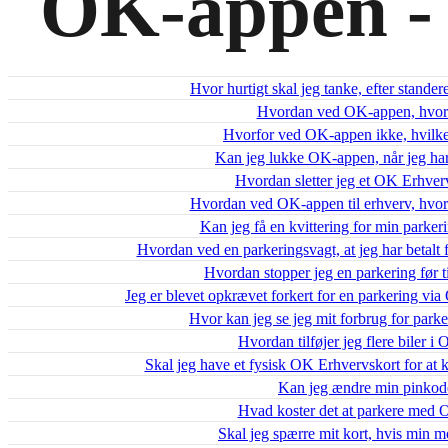
OK-appen -
Hvor hurtigt skal jeg tanke, efter stand
Hvordan ved OK-appen, hvor 
Hvorfor ved OK-appen ikke, hvilken
Kan jeg lukke OK-appen, når jeg har 
Hvordan sletter jeg et OK Erhve
Hvordan ved OK-appen til erhverv, hvor 
Kan jeg få en kvittering for min park
Hvordan ved en parkeringsvagt, at jeg har betal
Hvordan stopper jeg en parkering før
Jeg er blevet opkrævet forkert for en parkering vi
Hvor kan jeg se jeg mit forbrug for par
Hvordan tilføjer jeg flere biler 
Skal jeg have et fysisk OK Erhvervskort for a
Kan jeg ændre min pinko
Hvad koster det at parkere med 
Skal jeg spærre mit kort, hvis min mo