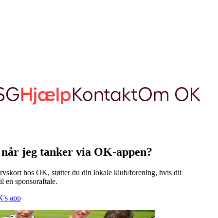
SG
Hjælp
Kontakt
Om OK
, når jeg tanker via OK-appen?
ervskort hos OK, støtter du din lokale klub/forening, hvis dit
 til en sponsoraftale.
's app