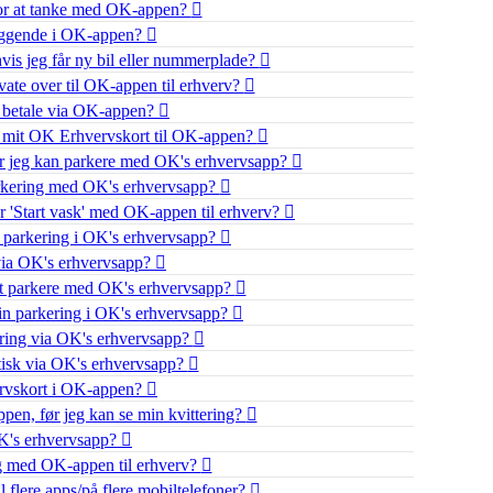
t for at tanke med OK-appen?
liggende i OK-appen?
hvis jeg får ny bil eller nummerplade?
ivate over til OK-appen til erhverv?
l betale via OK-appen?
ter mit OK Erhvervskort til OK-appen?
or jeg kan parkere med OK's erhvervsapp?
parkering med OK's erhvervsapp?
ger 'Start vask' med OK-appen til erhverv?
de parkering i OK's erhvervsapp?
 via OK's erhvervsapp?
at parkere med OK's erhvervsapp?
 min parkering i OK's erhvervsapp?
ring via OK's erhvervsapp?
tisk via OK's erhvervsapp?
ervskort i OK-appen?
pen, før jeg kan se min kvittering?
K's erhvervsapp?
g med OK-appen til erhverv?
 flere apps/på flere mobiltelefoner?