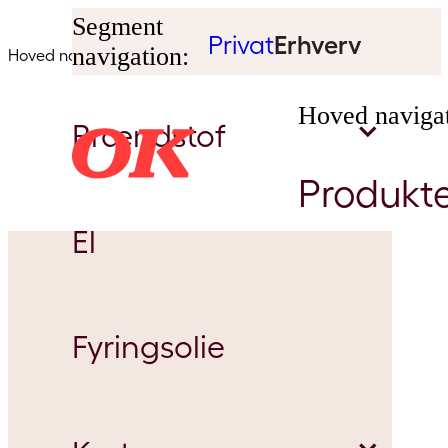
Segment
Privat
Erhverv
navigation:
Hoved navigation:
Hoved navigat
Brændstof
Produkt
El
AdBlue
Fyringsolie
Biobrændstof