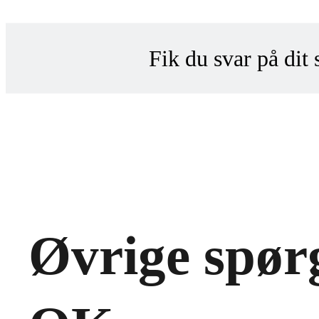
Fik du svar på dit
Konta
Indsend din anon
Hvorfor ikke?
Øvrige spø