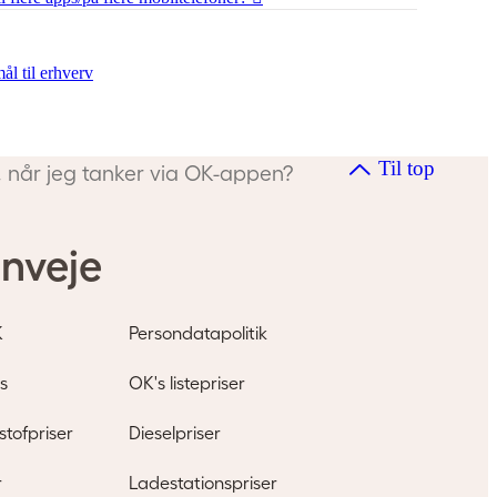
ål til erhverv
Til top
g, når jeg tanker via OK-appen?
nveje
K
Persondatapolitik
s
OK's listepriser
tofpriser
Dieselpriser
r
Ladestationspriser