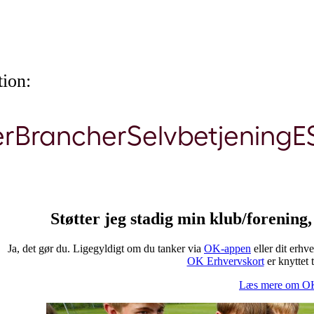
ion:
er
Brancher
Selvbetjening
E
Støtter jeg stadig min klub/forening
Ja, det gør du. Ligegyldigt om du tanker via
OK-appen
eller dit erhv
OK Erhvervskort
​ er knyttet
Læs mere om OK