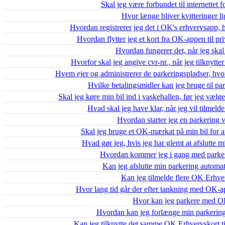
Skal jeg være forbundet til internette
Hvor længe bliver kvitteringer 
Hvordan registrerer jeg det i OK's erhvervsapp, 
Hvordan flytter jeg et kort fra OK-appen til pr
Hvordan fungerer det, når jeg ska
Hvorfor skal jeg angive cvr-nr., når jeg tilknyt
Hvem ejer og administrerer de parkeringspladser, hv
Hvilke betalingsmidler kan jeg bruge til 
Skal jeg køre min bil ind i vaskehallen, før jeg væl
Hvad skal jeg have klar, når jeg vil tilmel
Hvordan starter jeg en parkering
Skal jeg bruge et OK-mærkat på min bil for 
Hvad gør jeg, hvis jeg har glemt at afslutte
Hvordan kommer jeg i gang med parke
Kan jeg afslutte min parkering automa
Kan jeg tilmelde flere OK Erhv
Hvor lang tid går der efter tankning med OK-ap
Hvor kan jeg parkere med O
Hvordan kan jeg forlænge min parkerin
Kan jeg tilknytte det samme OK Erhvervskort til