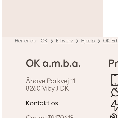
Her er du:
OK
Erhverv
Hjælp
OK Er
OK a.m.b.a.
Pr
Åhave Parkvej 11
8260
Viby J
DK
Kontakt os
Cvr-nr.
39170418