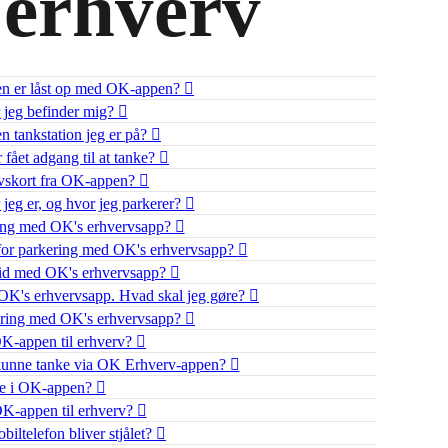
 erhverv
eren er låst op med OK-appen?
jeg befinder mig?
 tankstation jeg er på?
fået adgang til at tanke?
rvskort fra OK-appen?
jeg er, og hvor jeg parkerer?
ering med OK's erhvervsapp?
t for parkering med OK's erhvervsapp?
 tid med OK's erhvervsapp?
a OK's erhvervsapp. Hvad skal jeg gøre?
kering med OK's erhvervsapp?
i OK-appen til erhverv?
t kunne tanke via OK Erhverv-appen?
de i OK-appen?
OK-appen til erhverv?
biltelefon bliver stjålet?